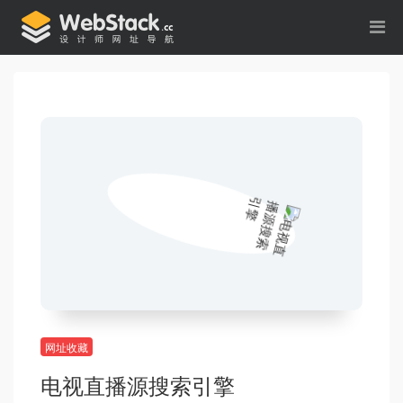
网址收藏
电视直播源搜索引擎